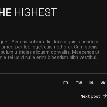
THE
HIGHEST-
liquet. Aenean sollicitudin, lorem quis bibendum
t ullamcorper leo, eget euismod orci. Cum sociis
ibulum ultricies aliquam convallis. Maecenas ut
inia tellus vi nulla enim bibendum nibh vestibul.
FB.
TW.
IN.
VK.
Next post